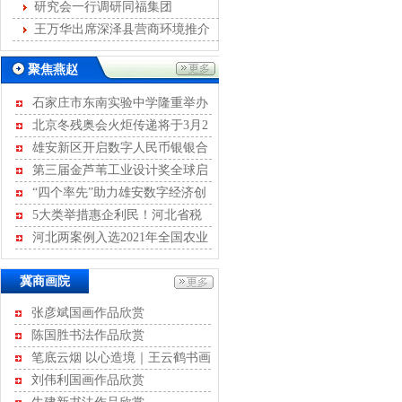
发展
研究会一行调研同福集团
王万华出席深泽县营商环境推介
会
聚焦燕赵
石家庄市东南实验中学隆重举办
离队入团暨青春宣誓活动
北京冬残奥会火炬传递将于3月2
日至4日进行
雄安新区开启数字人民币银银合
作模式
第三届金芦苇工业设计奖全球启
动征集
“四个率先”助力雄安数字经济创
新发展
5大类举措惠企利民！河北省税
务局开展2022年便民办税“春风行
河北两案例入选2021年全国农业
动”
绿色发展典型案例
冀商画院
张彦斌国画作品欣赏
陈国胜书法作品欣赏
笔底云烟 以心造境｜王云鹤书画
作品评赏
刘伟利国画作品欣赏