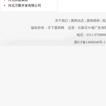
河北万聚开发有限公司
河北正阳集团
北京润博星原科技发展有限公
关于我们
|
冀商动态
|
冀商榜样
|
投
司
河北德龙文化产业有限公司
河北建远房地产开发有限公司
版权所有：天下冀商网 运营：石家庄今视广告有限公司 
河北省和谐文化研究会
电话：0311-8768888
河北省室内装饰工程有限公司
冀ICP备14006640号-
邯郸市阳光百货集团
石家庄指南针网络科技有限公
司
河北省不动产商会
石家庄市沧州商会
河北省康龙文化传播有限公司
河北经贸大学继续教育学院
河北省书画艺术研究院
石家庄国大酒店经营有限公司
石家庄君乐宝乳业有限公司
河北新天第装饰工程有限公司