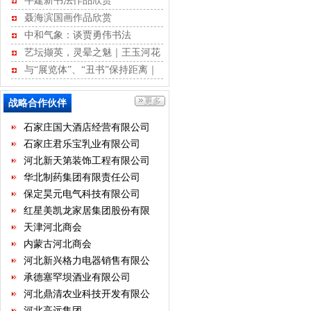
牛建新书法作品欣赏
聂海滨国画作品欣赏
中和气象：谈贾勇伟书法
河北省不动产商会
艺坛撷英，灵晕之魅｜王玉河花
石家庄市沧州商会
鸟作品赏析
与“展览体”、“丑书”保持距离｜
河北省康龙文化传播有限公司
江书学行草记
河北经贸大学继续教育学院
战略合作伙伴
河北省书画艺术研究院
石家庄国大酒店经营有限公司
石家庄君乐宝乳业有限公司
河北新天第装饰工程有限公司
华北制药集团有限责任公司
保定昊元电气科技有限公司
红星美凯龙家居集团股份有限
公司
天津河北商会
内蒙古河北商会
河北新兴格力电器销售有限公
司
承德塞罕坝酒业有限公司
河北鼎清农业科技开发有限公
司
河北高远集团