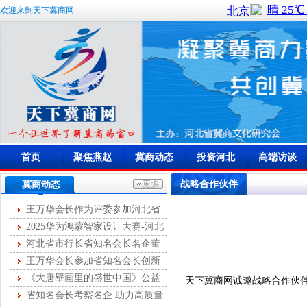
欢迎来到天下冀商网
首页
聚焦燕赵
冀商动态
投资河北
高端访谈
战略合作伙伴
冀商动态
王万华会长作为评委参加河北省
首届燕赵女主播大赛
2025华为鸿蒙智家设计大赛-河北
站开幕
河北省市行长省知名会长名企董
事长第十次圆桌峰会成功举办
王万华会长参加省知名会长创新
服务第35次联席会
《大唐壁画里的盛世中国》公益
天下冀商网诚邀战略合作伙
讲座举办
省知名会长考察名企 助力高质量