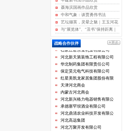
牛建新书法作品欣赏
河北省不动产商会
聂海滨国画作品欣赏
石家庄市沧州商会
中和气象：谈贾勇伟书法
河北省康龙文化传播有限公司
艺坛撷英，灵晕之魅｜王玉河花
河北经贸大学继续教育学院
鸟作品赏析
与“展览体”、“丑书”保持距离｜
河北省书画艺术研究院
江书学行草记
石家庄国大酒店经营有限公司
战略合作伙伴
石家庄君乐宝乳业有限公司
河北新天第装饰工程有限公司
华北制药集团有限责任公司
保定昊元电气科技有限公司
红星美凯龙家居集团股份有限
公司
天津河北商会
内蒙古河北商会
河北新兴格力电器销售有限公
司
承德塞罕坝酒业有限公司
河北鼎清农业科技开发有限公
司
河北高远集团
河北万聚开发有限公司