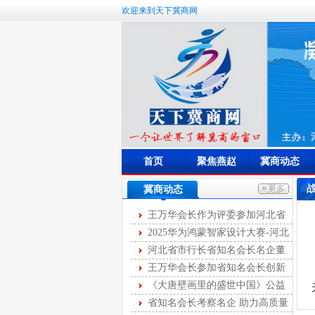
欢迎来到天下冀商网
首页
聚焦燕赵
冀商动态
冀商动态
王万华会长作为评委参加河北省
首届燕赵女主播大赛
2025华为鸿蒙智家设计大赛-河北
站开幕
河北省市行长省知名会长名企董
事长第十次圆桌峰会成功举办
王万华会长参加省知名会长创新
服务第35次联席会
《大唐壁画里的盛世中国》公益
讲座举办
省知名会长考察名企 助力高质量