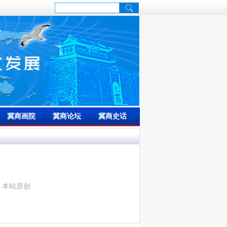
冀商画院
冀商论坛
冀商史话
来源：本站原创