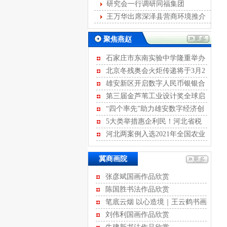
发展
研究会一行调研同福集团
王万华出席深泽县营商环境推介
会
聚焦燕赵
石家庄市东南实验中学隆重举办
离队入团暨青春宣誓活动
北京冬残奥会火炬传递将于3月2
日至4日进行
雄安新区开启数字人民币银银合
作模式
第三届金芦苇工业设计奖全球启
动征集
“四个率先”助力雄安数字经济创
新发展
5大类举措惠企利民！河北省税
务局开展2022年便民办税“春风行
河北两案例入选2021年全国农业
动”
绿色发展典型案例
冀商画院
张彦斌国画作品欣赏
陈国胜书法作品欣赏
笔底云烟 以心造境｜王云鹤书画
作品评赏
刘伟利国画作品欣赏